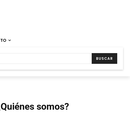
CTO
BUSCAR
¿Quiénes somos?