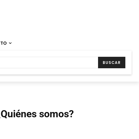
CTO
BUSCAR
¿Quiénes somos?