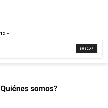
CTO
BUSCAR
¿Quiénes somos?