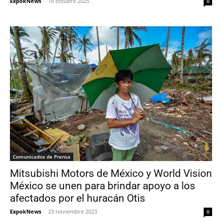
ExpokNews
-
16 octubre 2025
0
Comunicados de Prensa
Mitsubishi Motors de México y World Vision
México se unen para brindar apoyo a los
afectados por el huracán Otis
ExpokNews
-
23 noviembre 2023
0