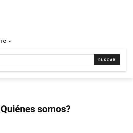
CTO
BUSCAR
¿Quiénes somos?