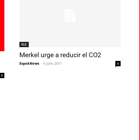
RSE
Merkel urge a reducir el CO2
ExpokNews
-
6 julio 2011
0
0