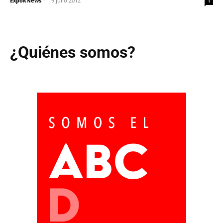
ExpokNews
-
19 julio 2012
1
¿Quiénes somos?