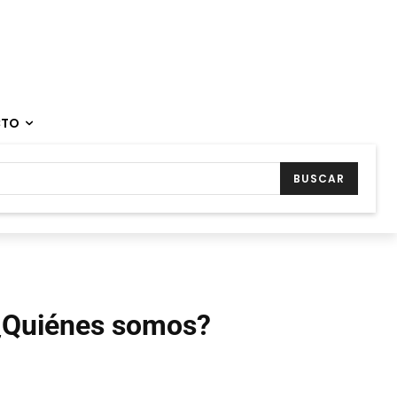
CTO
BUSCAR
¿Quiénes somos?