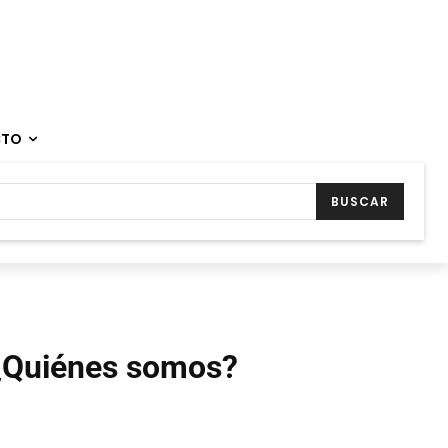
CTO
BUSCAR
¿Quiénes somos?