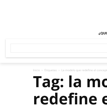
¿QUI
Inicio
Etiquetas
La modelo que redefine el concept
Tag: la m
redefine 