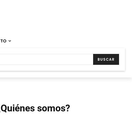
CTO
BUSCAR
¿Quiénes somos?