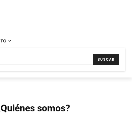
CTO
BUSCAR
¿Quiénes somos?