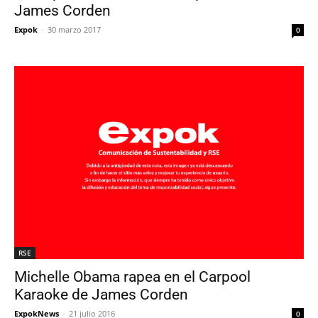
James Corden
Expok
-
30 marzo 2017
0
RSE
Michelle Obama rapea en el Carpool
Karaoke de James Corden
ExpokNews
-
21 julio 2016
0