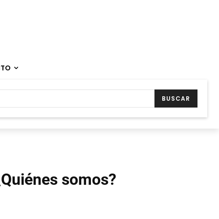
CTO
BUSCAR
¿Quiénes somos?