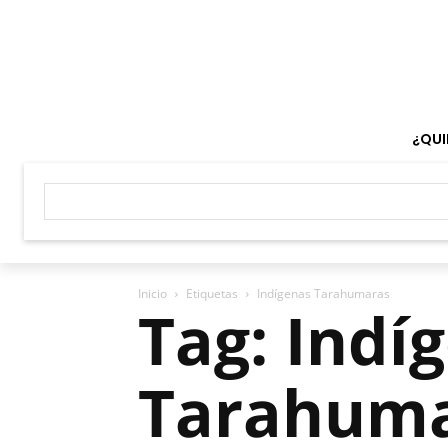
¿QUI
Inicio
Etiquetas
Indígenas Tarahumaras
Tag: Indí
Tarahum