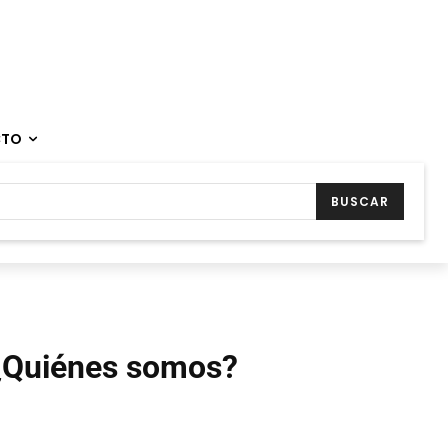
CTO
BUSCAR
¿Quiénes somos?