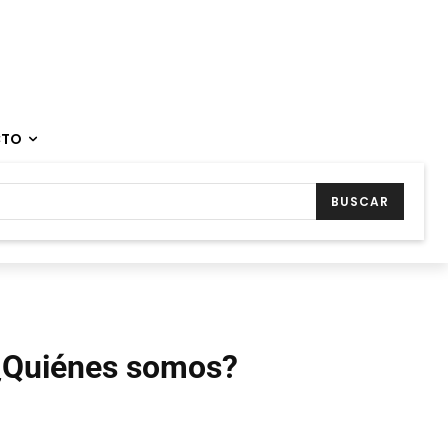
CTO
BUSCAR
¿Quiénes somos?