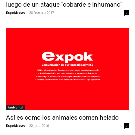
luego de un ataque “cobarde e inhumano”
ExpokNews
-
28 febrero 2017
0
Ambiental
Así es como los animales comen helado
ExpokNews
-
22 julio 2016
0