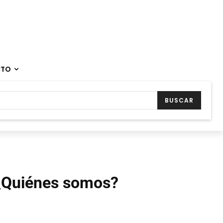
CTO
BUSCAR
¿Quiénes somos?