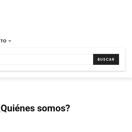
CTO
BUSCAR
¿Quiénes somos?