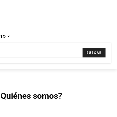
CTO
BUSCAR
¿Quiénes somos?