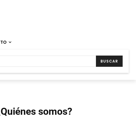
CTO
BUSCAR
¿Quiénes somos?