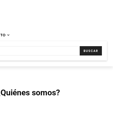
CTO
BUSCAR
¿Quiénes somos?