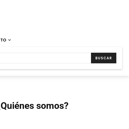
CTO
BUSCAR
¿Quiénes somos?