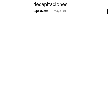
decapitaciones
ExpokNews
-
3 mayo 2013