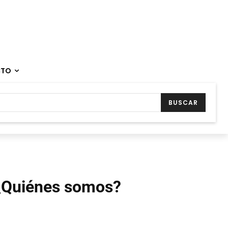
CTO
BUSCAR
¿Quiénes somos?