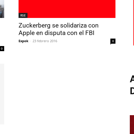
RSE
Zuckerberg se solidariza con
Apple en disputa con el FBI
Expok
-
23 febrero 2016
0
0