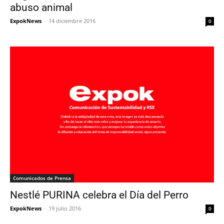
abuso animal
ExpokNews
-
14 diciembre 2016
0
Comunicados de Prensa
Nestlé PURINA celebra el Día del Perro
ExpokNews
-
19 julio 2016
0