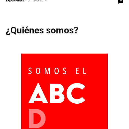
ExpokNews
-
5 mayo 2014
0
¿Quiénes somos?