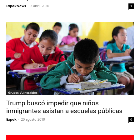
ExpokNews
-
3 abril 2020
1
Grupos Vulnerables
Trump buscó impedir que niños
inmigrantes asistan a escuelas públicas
Expok
-
20 agosto 2019
0