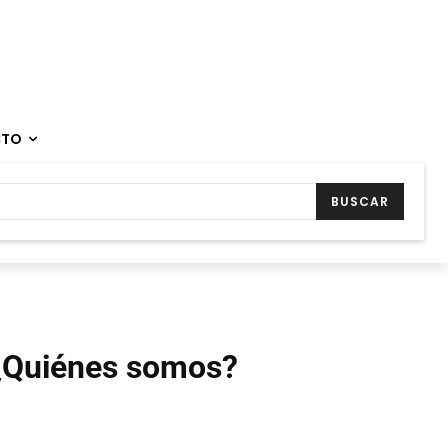
CTO
BUSCAR
¿Quiénes somos?