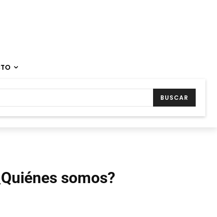
CTO
BUSCAR
¿Quiénes somos?