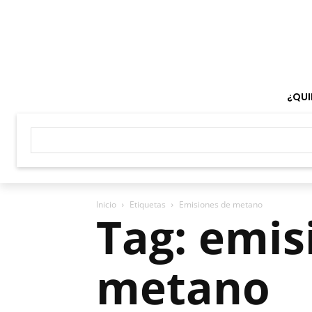
¿QUI
Inicio
Etiquetas
Emisiones de metano
Tag: emis
metano