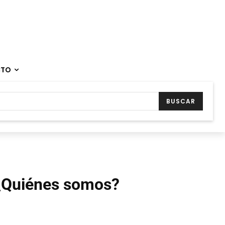
CTO
BUSCAR
¿Quiénes somos?