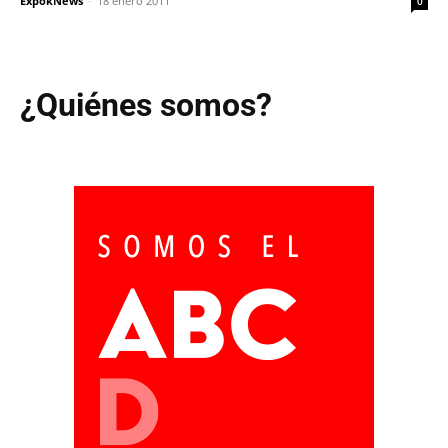
ExpokNews
-
18 enero 2011
0
¿Quiénes somos?