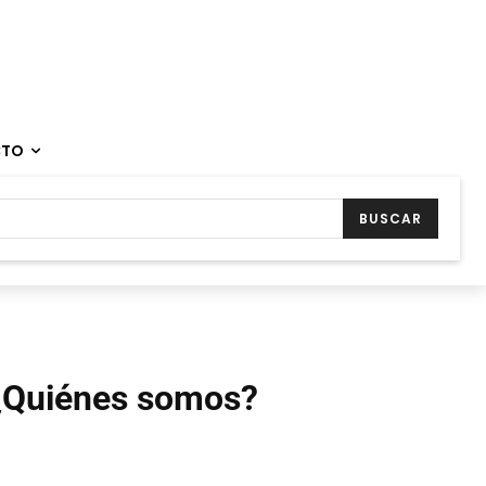
CTO
BUSCAR
¿Quiénes somos?