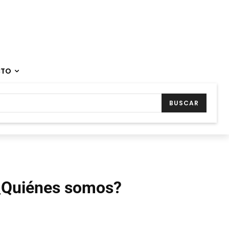
CTO
BUSCAR
¿Quiénes somos?