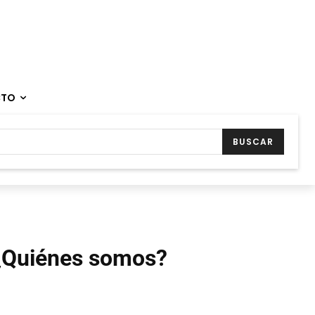
CTO
BUSCAR
¿Quiénes somos?