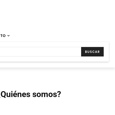
CTO
BUSCAR
¿Quiénes somos?