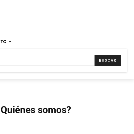
CTO
BUSCAR
¿Quiénes somos?