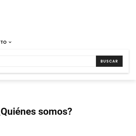
CTO
BUSCAR
¿Quiénes somos?