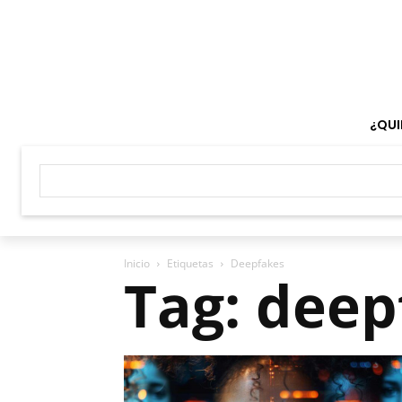
¿QUI
Inicio
Etiquetas
Deepfakes
Tag: deep