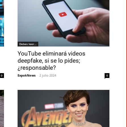
Debes leer...
YouTube eliminará videos
deepfake, si se lo pides;
¿responsable?
ExpokNews
-
2 julio 2024
0
0