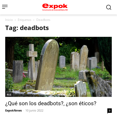
Inicio
Etiquetas
Deadbots
Tag: deadbots
RSE
¿Qué son los deadbots?, ¿son éticos?
ExpokNews
-
10 junio 2022
0