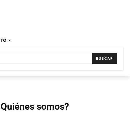
CTO
BUSCAR
¿Quiénes somos?