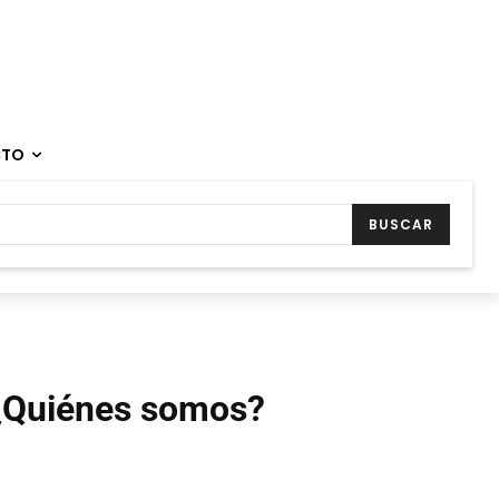
CTO
BUSCAR
¿Quiénes somos?