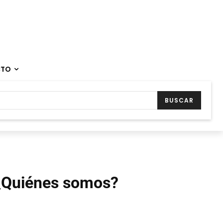
CTO
BUSCAR
¿Quiénes somos?