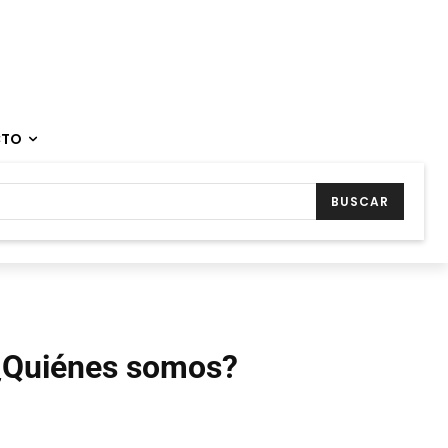
CTO
BUSCAR
¿Quiénes somos?