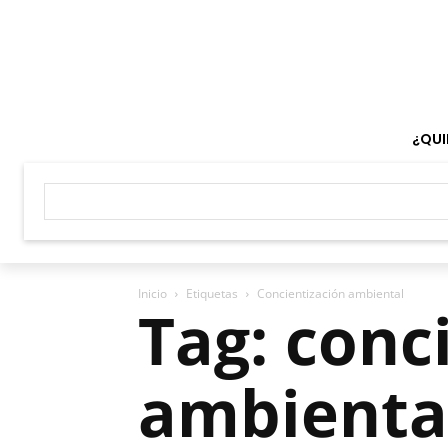
¿QUI
Inicio
Etiquetas
Concientización ambiental
Tag: conc
ambienta