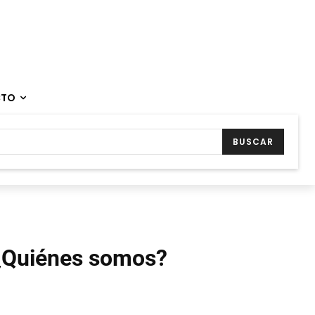
CTO
BUSCAR
¿Quiénes somos?