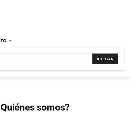
CTO
BUSCAR
¿Quiénes somos?