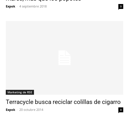
Expok
-
4 septiembre 2018
0
Marketing de RSE
Terracycle busca reciclar colillas de cigarro
Expok
-
20 octubre 2014
0