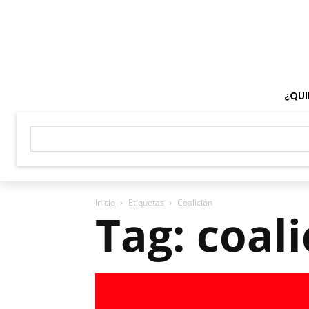
¿QUI
Inicio
Etiquetas
Coalición
Tag: coali