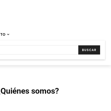
CTO
BUSCAR
¿Quiénes somos?