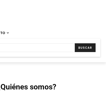
CTO
BUSCAR
¿Quiénes somos?