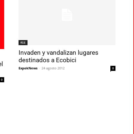
RSE
Invaden y vandalizan lugares
destinados a Ecobici
l
ExpokNews
-
24 agosto 2012
0
0