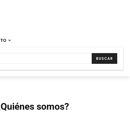
CTO
BUSCAR
¿Quiénes somos?