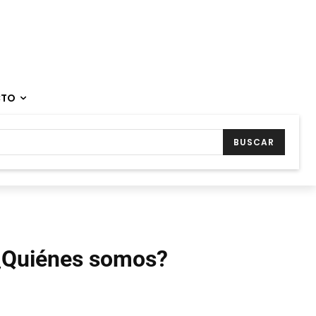
CTO
BUSCAR
¿Quiénes somos?