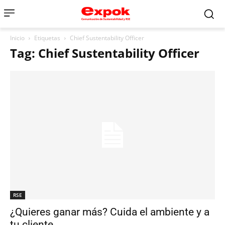
Inicio
Etiquetas
Chief Sustentability Officer
Tag: Chief Sustentability Officer
RSE
¿Quieres ganar más? Cuida el ambiente y a
tu cliente