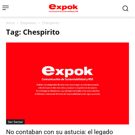
Inicio
Etiquetas
Chespirito
Tag: Chespirito
3er Sector
No contaban con su astucia: el legado