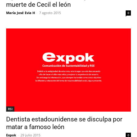
muerte de Cecil el león
María José Evia H
-
7 agosto 2015
0
RSI
Dentista estadounidense se disculpa por
matar a famoso león
Expok
-
29 julio 2015
0